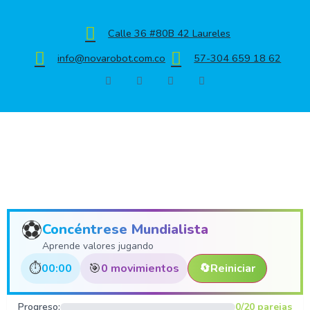
Calle 36 #80B 42 Laureles
info@novarobot.com.co
57-304 659 18 62
⚽
Concéntrese Mundialista
Aprende valores jugando
⏱️
🎯
00:00
0 movimientos
🔄
Reiniciar
Progreso:
0/20 parejas